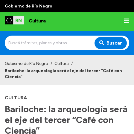
Gobierno de Río Negro
Cultura
Buscar
Inicio
Gobierno de Río Negro
/
Cultura
/
Bariloche: la arqueología será el eje del tercer “Café con
Institucional
Ciencia”
Funciones
CULTURA
Autoridades
Bariloche: la arqueología será
Delegaciones
el eje del tercer “Café con
Normativa
Ciencia”