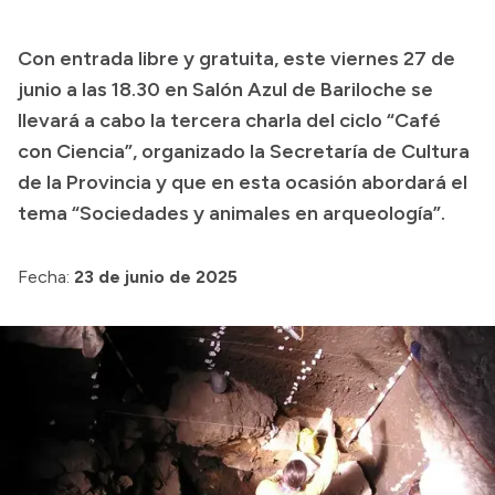
Transparencia
Con entrada libre y gratuita, este viernes 27 de
Presupuesto
junio a las 18.30 en Salón Azul de Bariloche se
Boletín Oficial
llevará a cabo la tercera charla del ciclo “Café
con Ciencia”, organizado la Secretaría de Cultura
Compras y licitaciones
de la Provincia y que en esta ocasión abordará el
Consulta de expedientes
tema “Sociedades y animales en arqueología”.
Consulta de pago a proveedores
Convocatorias
Fecha:
23 de junio de 2025
Intranet
Login