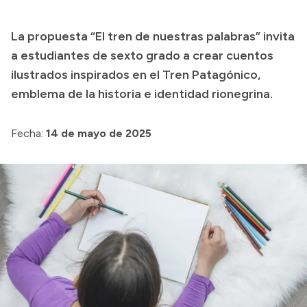
Transparencia
La propuesta “El tren de nuestras palabras” invita
Presupuesto
a estudiantes de sexto grado a crear cuentos
Boletín Oficial
ilustrados inspirados en el Tren Patagónico,
emblema de la historia e identidad rionegrina.
Compras y licitaciones
Consulta de expedientes
Fecha:
14 de mayo de 2025
Consulta de pago a proveedores
Convocatorias
Intranet
Login