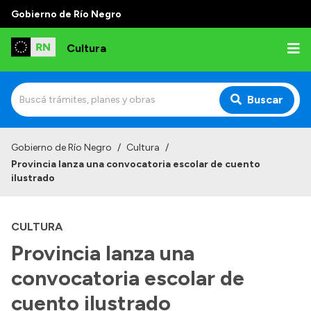
Gobierno de Río Negro
Cultura
Buscar
Inicio
Gobierno de Río Negro
/
Cultura
/
Provincia lanza una convocatoria escolar de cuento
Institucional
ilustrado
Funciones
CULTURA
Autoridades
Provincia lanza una
Delegaciones
convocatoria escolar de
Normativa
cuento ilustrado