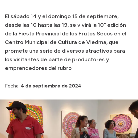
Transparencia
El sábado 14 y el domingo 15 de septiembre,
Presupuesto
desde las 10 hasta las 19, se vivirá la 10° edición
Boletín Oficial
de la Fiesta Provincial de los Frutos Secos en el
Centro Municipal de Cultura de Viedma, que
Compras y licitaciones
promete una serie de diversos atractivos para
Consulta de expedientes
los visitantes de parte de productores y
Consulta de pago a proveedores
emprendedores del rubro
Convocatorias
Intranet
Fecha:
4 de septiembre de 2024
Login