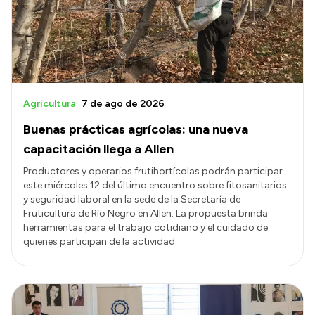
Transparencia
Presupuesto
Boletín Oficial
Compras y licitaciones
Agricultura
7 de ago de 2026
Consulta de expedientes
Buenas prácticas agrícolas: una nueva
Consulta de pago a proveedores
capacitación llega a Allen
Convocatorias
Productores y operarios frutihortícolas podrán participar
este miércoles 12 del último encuentro sobre fitosanitarios
Intranet
y seguridad laboral en la sede de la Secretaría de
Login
Fruticultura de Río Negro en Allen. La propuesta brinda
herramientas para el trabajo cotidiano y el cuidado de
quienes participan de la actividad.