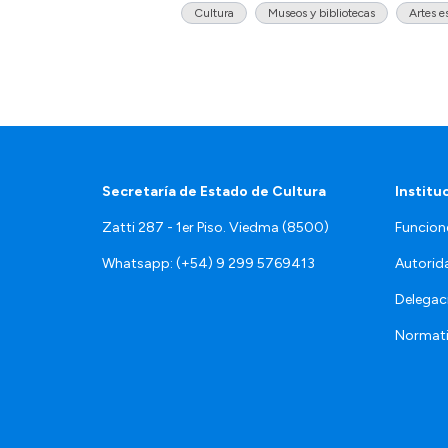
Cultura
Museos y bibliotecas
Artes e
Secretaría de Estado de Cultura
Institu
Zatti 287 - 1er Piso. Viedma (8500)
Funcion
Whatsapp: (+54) 9 299 5769413
Autorid
Delegac
Normat