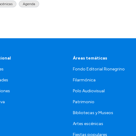
scénicas
Agenda
cional
Áreas temáticas
es
Fondo Editorial Rionegrino
ades
Filarmónica
iones
Polo Audiovisual
iva
Patrimonio
Bibliotecas y Museos
Artes escénicas
Fiestas populares