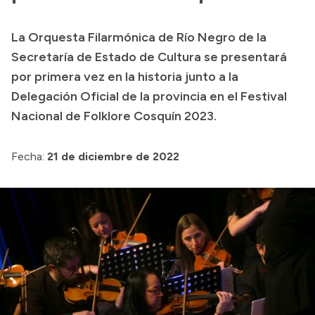
Transparencia
La Orquesta Filarmónica de Río Negro de la
Presupuesto
Secretaría de Estado de Cultura se presentará
Boletín Oficial
por primera vez en la historia junto a la
Delegación Oficial de la provincia en el Festival
Compras y licitaciones
Nacional de Folklore Cosquín 2023.
Consulta de expedientes
Consulta de pago a proveedores
Fecha:
21 de diciembre de 2022
Convocatorias
Intranet
Login