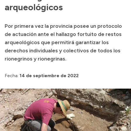
arqueológicos
Transparencia
Presupuesto
Por primera vez la provincia posee un protocolo
Boletín Oficial
de actuación ante el hallazgo fortuito de restos
Compras y licitaciones
arqueológicos que permitirá garantizar los
Consulta de expedientes
derechos individuales y colectivos de todos los
rionegrinos y rionegrinas.
Consulta de pago a proveedores
Convocatorias
Fecha:
14 de septiembre de 2022
Intranet
Login