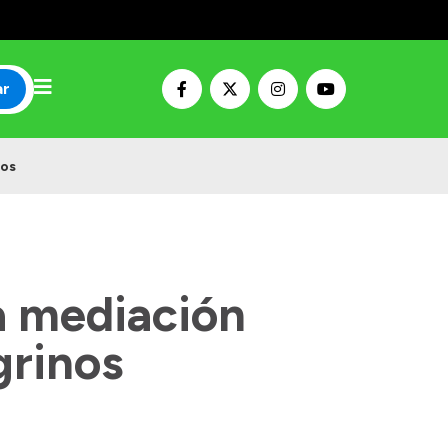
ar
nos
a mediación
grinos