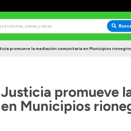
Busc
ticia promueve la mediación comunitaria en Municipios rionegri
 Justicia promueve l
 en Municipios rione