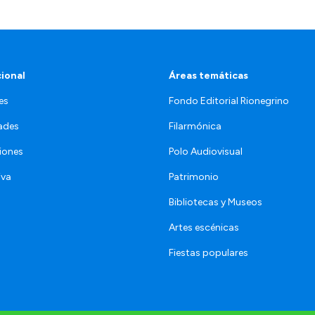
cional
Áreas temáticas
es
Fondo Editorial Rionegrino
ades
Filarmónica
iones
Polo Audiovisual
iva
Patrimonio
Bibliotecas y Museos
Artes escénicas
Fiestas populares