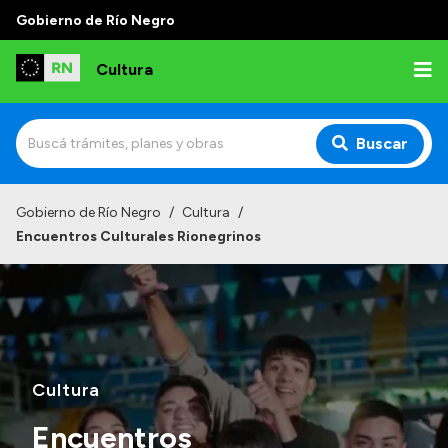
Gobierno de Río Negro
Cultura
Buscar
Inicio
Gobierno de Río Negro
/
Cultura
/
Encuentros Culturales Rionegrinos
Institucional
Funciones
Autoridades
Delegaciones
Cultura
Normativa
Encuentros