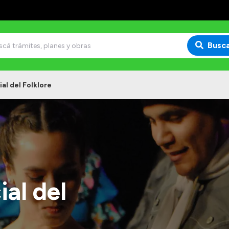
Busc
ial del Folklore
ial del