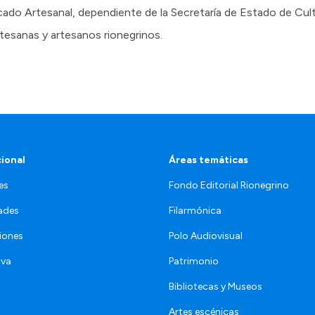
rcado Artesanal, dependiente de la Secretaría de Estado de Cul
tesanas y artesanos rionegrinos.
cional
Áreas temáticas
es
Fondo Editorial Rionegrino
ades
Filarmónica
iones
Polo Audiovisual
iva
Patrimonio
Bibliotecas y Museos
Artes escénicas