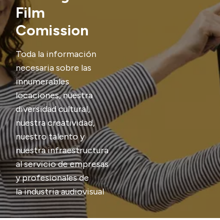
Film
Transparencia
Comission
Presupuesto
Boletín Oficial
Toda la información
necesaria sobre las
Compras y licitaciones
innumerables
Consulta de expedientes
locaciones, nuestra
Consulta de pago a proveedores
diversidad cultural,
Convocatorias
nuestra creatividad,
Intranet
nuestro talento y
Login
nuestra infraestructura
al servicio de empresas
y profesionales de
la industria audiovisual