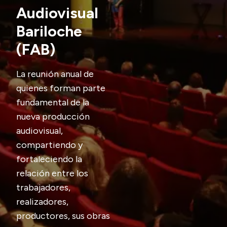
Audiovisual
Transparencia
Bariloche
Presupuesto
(FAB)
Boletín Oficial
Compras y licitaciones
La reunión anual de
Consulta de expedientes
quienes forman parte
fundamental de la
Consulta de pago a proveedores
nueva producción
Convocatorias
audiovisual,
Intranet
compartiendo y
Login
fortaleciendo la
relación entre los
trabajadores,
realizadores,
productores, sus obras