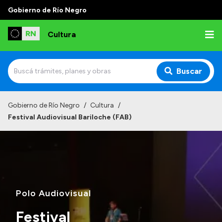
Gobierno de Río Negro
Cultura
Buscar
Inicio
Gobierno de Río Negro
/
Cultura
/
Festival Audiovisual Bariloche (FAB)
Institucional
Funciones
Autoridades
Delegaciones
Polo Audiovisual
Normativa
Festival