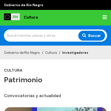
Gobierno de Río Negro
Cultura
Buscar
Inicio
Gobierno de Río Negro
/
Cultura
/
Investigadores
Institucional
CULTURA
Funciones
Patrimonio
Autoridades
Delegaciones
Convocatorias y actualidad
Normativa