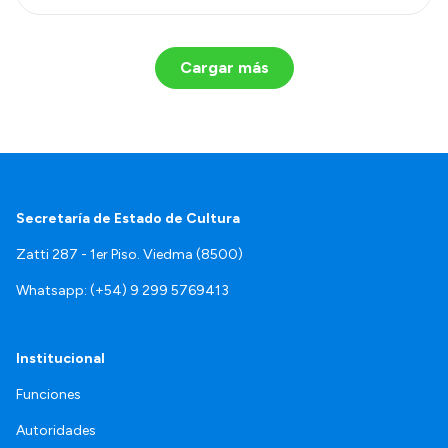
Cargar más
Secretaría de Estado de Cultura
Zatti 287 - 1er Piso. Viedma (8500)
Whatsapp: (+54) 9 299 5769413
Institucional
Funciones
Autoridades