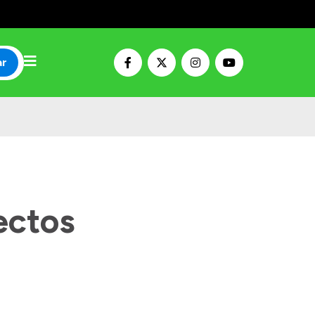
ar
ectos