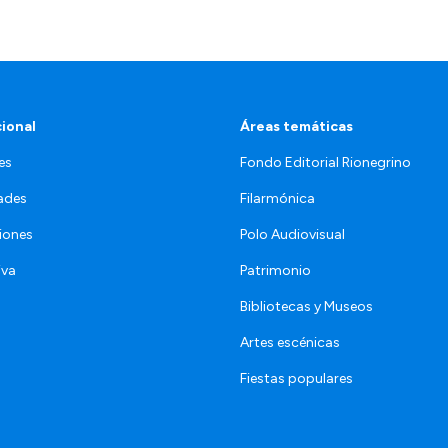
cional
Áreas temáticas
es
Fondo Editorial Rionegrino
ades
Filarmónica
iones
Polo Audiovisual
iva
Patrimonio
Bibliotecas y Museos
Artes escénicas
Fiestas populares