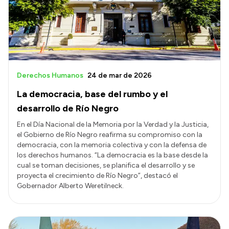
Transparencia
Presupuesto
Boletín Oficial
Compras y licitaciones
Derechos Humanos
24 de mar de 2026
Consulta de expedientes
La democracia, base del rumbo y el
Consulta de pago a proveedores
desarrollo de Río Negro
Convocatorias
En el Día Nacional de la Memoria por la Verdad y la Justicia,
el Gobierno de Río Negro reafirma su compromiso con la
Intranet
democracia, con la memoria colectiva y con la defensa de
Login
los derechos humanos. “La democracia es la base desde la
cual se toman decisiones, se planifica el desarrollo y se
proyecta el crecimiento de Río Negro”, destacó el
Gobernador Alberto Weretilneck.