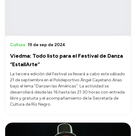
Transparencia
Presupuesto
Boletín Oficial
Compras y licitaciones
Cultura
19 de sep de 2024
Consulta de expedientes
Viedma: Todo listo para el Festival de Danza
Consulta de pago a proveedores
“EstallArte”
Convocatorias
La tercera edición del Festival se llevará a cabo este sábado
21 de septiembre en el Polideportivo Ángel Cayetano Arias
Intranet
bajo el lema “Danzan las Américas”. La actividad se
Login
desarrollará desde las 16 hasta las 21:30 horas con entrada
libre y gratuita y el acompañamiento de la Secretaría de
Cultura de Río Negro.