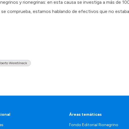
egrinos y rionegrinas: en esta causa se investiga a más de 100 
ión se comprueba, estamos hablando de efectivos que no estab
lberto Weretilneck
cional
Áreas temáticas
es
Fondo Editorial Rionegrino