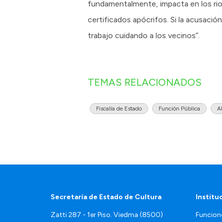
fundamentalmente, impacta en los rion
certificados apócrifos. Si la acusac
trabajo cuidando a los vecinos”.
TEMAS RELACIONADOS
Fiscalía de Estado
Función Pública
A
Secretaría de Estado de Cultura
Institu
Zatti 287 - 1er Piso. Viedma (8500)
Funcion