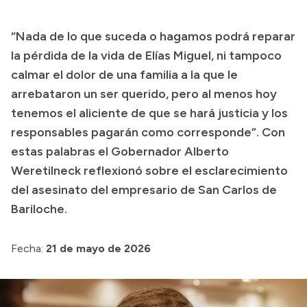
Transparencia
“Nada de lo que suceda o hagamos podrá reparar
Presupuesto
la pérdida de la vida de Elías Miguel, ni tampoco
Boletín Oficial
calmar el dolor de una familia a la que le
arrebataron un ser querido, pero al menos hoy
Compras y licitaciones
tenemos el aliciente de que se hará justicia y los
Consulta de expedientes
responsables pagarán como corresponde”. Con
Consulta de pago a proveedores
estas palabras el Gobernador Alberto
Convocatorias
Weretilneck reflexionó sobre el esclarecimiento
Intranet
del asesinato del empresario de San Carlos de
Login
Bariloche.
Fecha:
21 de mayo de 2026