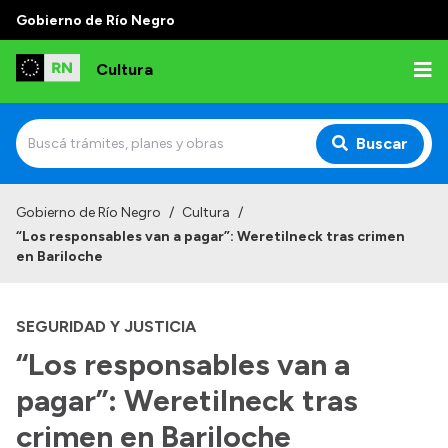
Gobierno de Río Negro
Cultura
Buscar
Inicio
Gobierno de Río Negro
/
Cultura
/
“Los responsables van a pagar”: Weretilneck tras crimen
Institucional
en Bariloche
Funciones
SEGURIDAD Y JUSTICIA
Autoridades
“Los responsables van a
Delegaciones
pagar”: Weretilneck tras
Normativa
crimen en Bariloche