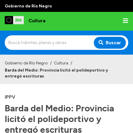
Gobierno de Río Negro
Cultura
Buscar
Inicio
Gobierno de Río Negro
/
Cultura
/
Barda del Medio: Provincia licitó el polideportivo y
Institucional
entregó escrituras
Funciones
IPPV
Autoridades
Barda del Medio: Provincia
Delegaciones
licitó el polideportivo y
Normativa
entregó escrituras