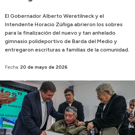
Transparencia
El Gobernador Alberto Weretilneck y el
Presupuesto
Intendente Horacio Zúñiga abrieron los sobres
Boletín Oficial
para la finalización del nuevo y tan anhelado
gimnasio polideportivo de Barda del Medio y
Compras y licitaciones
entregaron escrituras a familias de la comunidad.
Consulta de expedientes
Consulta de pago a proveedores
Fecha:
20 de mayo de 2026
Convocatorias
Intranet
Login