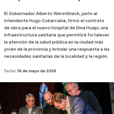
Transparencia
El Gobernador Alberto Weretilneck, junto al
Presupuesto
Intendente Hugo Cobarrubia, firmó el contrato
Boletín Oficial
de obra para el nuevo hospital de Dina Huapi, una
infraestructura sanitaria que permitirá fortalecer
Compras y licitaciones
la atención de la salud pública en la ciudad más
Consulta de expedientes
joven de la provincia y brindar una respuesta a las
Consulta de pago a proveedores
necesidades sanitarias de la localidad y la región.
Convocatorias
Intranet
Fecha:
18 de mayo de 2026
Login