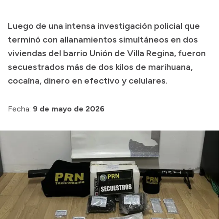
Transparencia
Luego de una intensa investigación policial que
Presupuesto
terminó con allanamientos simultáneos en dos
Boletín Oficial
viviendas del barrio Unión de Villa Regina, fueron
secuestrados más de dos kilos de marihuana,
Compras y licitaciones
cocaína, dinero en efectivo y celulares.
Consulta de expedientes
Consulta de pago a proveedores
Fecha:
9 de mayo de 2026
Convocatorias
Intranet
Login