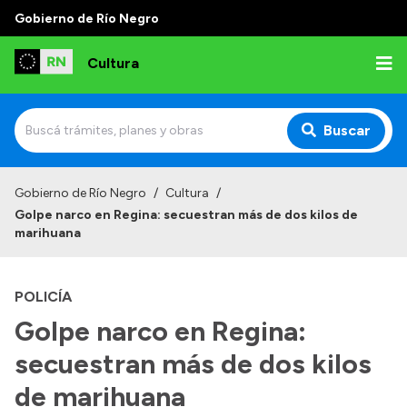
Gobierno de Río Negro
Cultura
Buscar
Inicio
Gobierno de Río Negro
/
Cultura
/
Golpe narco en Regina: secuestran más de dos kilos de
Institucional
marihuana
Funciones
POLICÍA
Autoridades
Golpe narco en Regina:
Delegaciones
secuestran más de dos kilos
Normativa
de marihuana