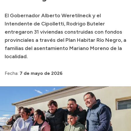
Transparencia
El Gobernador Alberto Weretilneck y el
Presupuesto
Intendente de Cipolletti, Rodrigo Buteler
Boletín Oficial
entregaron 31 viviendas construidas con fondos
provinciales a través del Plan Habitar Río Negro, a
Compras y licitaciones
familias del asentamiento Mariano Moreno de la
Consulta de expedientes
localidad.
Consulta de pago a proveedores
Convocatorias
Fecha:
7 de mayo de 2026
Intranet
Login