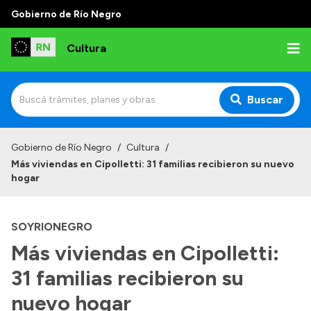
Gobierno de Río Negro
Cultura
Buscar
Inicio
Gobierno de Río Negro
/
Cultura
/
Más viviendas en Cipolletti: 31 familias recibieron su nuevo
Institucional
hogar
Funciones
SOYRIONEGRO
Autoridades
Más viviendas en Cipolletti:
Delegaciones
31 familias recibieron su
Normativa
nuevo hogar