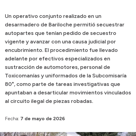
Transparencia
Un operativo conjunto realizado en un
Presupuesto
desarmadero de Bariloche permitió secuestrar
Boletín Oficial
autopartes que tenían pedido de secuestro
vigente y avanzar con una causa judicial por
Compras y licitaciones
encubrimiento. El procedimiento fue llevado
Consulta de expedientes
adelante por efectivos especializados en
Consulta de pago a proveedores
sustracción de automotores, personal de
Convocatorias
Toxicomanías y uniformados de la Subcomisaría
Intranet
80°, como parte de tareas investigativas que
Login
apuntaban a desarticular movimientos vinculados
al circuito ilegal de piezas robadas.
Fecha:
7 de mayo de 2026