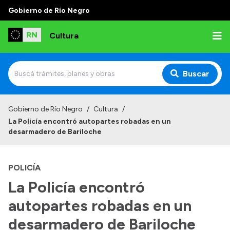
Gobierno de Río Negro
Cultura
Buscar
Inicio
Gobierno de Río Negro
/
Cultura
/
La Policía encontró autopartes robadas en un
Institucional
desarmadero de Bariloche
Funciones
POLICÍA
Autoridades
La Policía encontró
Delegaciones
autopartes robadas en un
Normativa
desarmadero de Bariloche