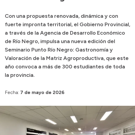
Transparencia
Con una propuesta renovada, dinámica y con
Presupuesto
fuerte impronta territorial, el Gobierno Provincial,
Boletín Oficial
a través de la Agencia de Desarrollo Económico
de Río Negro, impulsa una nueva edición del
Compras y licitaciones
Seminario Punto Río Negro: Gastronomía y
Consulta de expedientes
Valoración de la Matriz Agroproductiva, que este
Consulta de pago a proveedores
año convoca a más de 300 estudiantes de toda
Convocatorias
la provincia.
Intranet
Login
Fecha:
7 de mayo de 2026