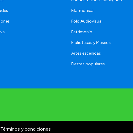
ades
Filarmónica
iones
Polo Audiovisual
iva
Patrimonio
Bibliotecas y Museos
Artes escénicas
Fiestas populares
Términos y condiciones