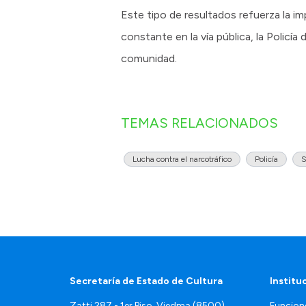
Este tipo de resultados refuerza la im
constante en la vía pública, la Policía
comunidad.
TEMAS RELACIONADOS
Lucha contra el narcotráfico
Policía
S
Secretaría de Estado de Cultura
Institu
Zatti 287 - 1er Piso. Viedma (8500)
Funcion