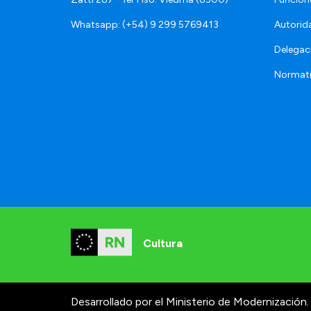
Whatsapp: (+54) 9 299 5769413
Autorid
Delegac
Normat
Cultura
Desarrollado por el Ministerio de Modernización.