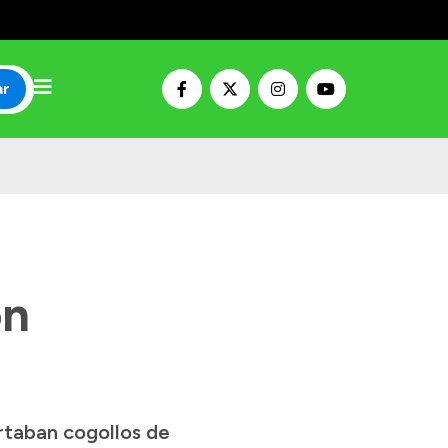
ar
on
rtaban cogollos de