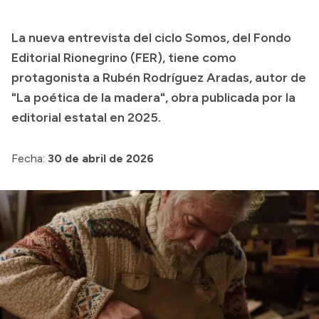
Transparencia
La nueva entrevista del ciclo Somos, del Fondo
Presupuesto
Editorial Rionegrino (FER), tiene como
Boletín Oficial
protagonista a Rubén Rodríguez Aradas, autor de
"La poética de la madera", obra publicada por la
Compras y licitaciones
editorial estatal en 2025.
Consulta de expedientes
Consulta de pago a proveedores
Fecha:
30 de abril de 2026
Convocatorias
Intranet
Login