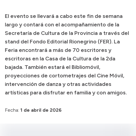
Transparencia
El evento se llevará a cabo este fin de semana
Presupuesto
largo y contará con el acompañamiento de la
Boletín Oficial
Secretaría de Cultura de la Provincia a través del
stand del Fondo Editorial Rionegrino (FER). La
Compras y licitaciones
Feria encontrará a más de 70 escritores y
Consulta de expedientes
escritoras en la Casa de la Cultura de la 2da
Consulta de pago a proveedores
bajada. También estará el Bibliomóvil,
Convocatorias
proyecciones de cortometrajes del Cine Móvil,
Intranet
intervención de danza y otras actividades
Login
artísticas para disfrutar en familia y con amigos.
Fecha:
1 de abril de 2026