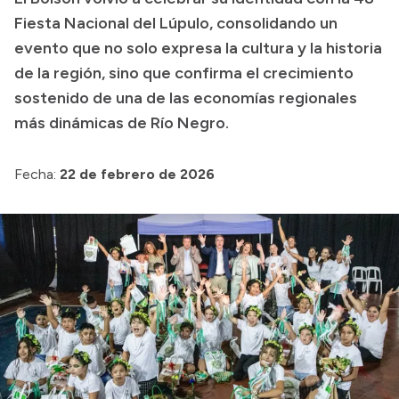
Fiesta Nacional del Lúpulo, consolidando un
Transparencia
evento que no solo expresa la cultura y la historia
Presupuesto
de la región, sino que confirma el crecimiento
Boletín Oficial
sostenido de una de las economías regionales
más dinámicas de Río Negro.
Compras y licitaciones
Consulta de expedientes
Fecha:
22 de febrero de 2026
Consulta de pago a proveedores
Convocatorias
Intranet
Login