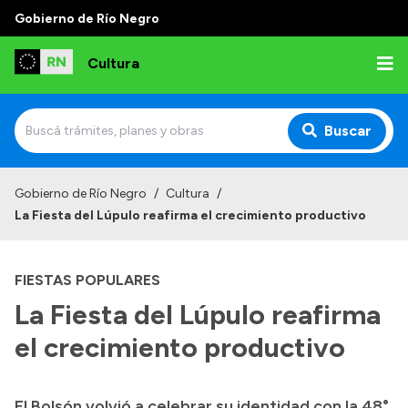
Gobierno de Río Negro
Cultura
Buscar
Inicio
Gobierno de Río Negro
/
Cultura
/
La Fiesta del Lúpulo reafirma el crecimiento productivo
Institucional
Funciones
FIESTAS POPULARES
Autoridades
La Fiesta del Lúpulo reafirma
Delegaciones
el crecimiento productivo
Normativa
El Bolsón volvió a celebrar su identidad con la 48°