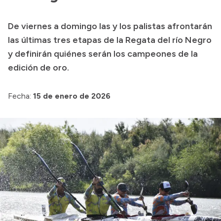
Transparencia
De viernes a domingo las y los palistas afrontarán
Presupuesto
las últimas tres etapas de la Regata del río Negro
Boletín Oficial
y definirán quiénes serán los campeones de la
edición de oro.
Compras y licitaciones
Consulta de expedientes
Fecha:
15 de enero de 2026
Consulta de pago a proveedores
Convocatorias
Intranet
Login