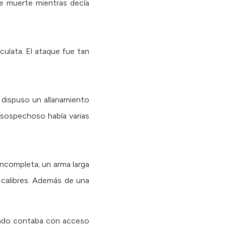
de muerte mientras decía
culata. El ataque fue tan
ue dispuso un allanamiento
l sospechoso había varias
incompleta; un arma larga
s calibres. Además de una
crado contaba con acceso