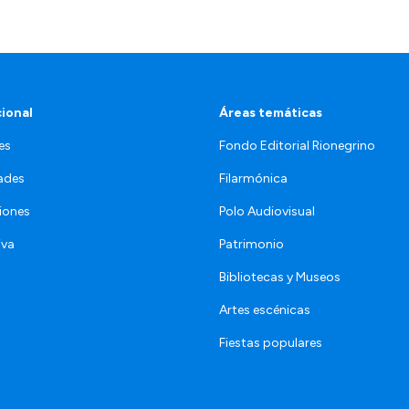
cional
Áreas temáticas
es
Fondo Editorial Rionegrino
ades
Filarmónica
iones
Polo Audiovisual
iva
Patrimonio
Bibliotecas y Museos
Artes escénicas
Fiestas populares