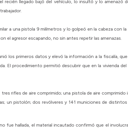
el recién llegado bajó del vehículo, lo insultó y lo amenazó 
trabajador.
lar a una pistola 9 milímetros y lo golpeó en la cabeza con la 
on el agresor escapando, no sin antes repetir las amenazas.
eunió los primeros datos y elevó la información a la fiscalía, q
ada. El procedimiento permitió descubrir que en la vivienda de
tres rifles de aire comprimido; una pistola de aire comprimido 
das; un pistolón; dos revólveres y 141 municiones de distinto
no fue hallada, el material incautado confirmó que el involu