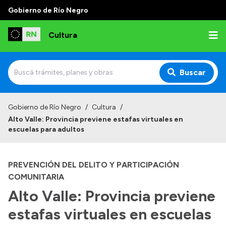
Gobierno de Río Negro
Cultura
Buscar
Inicio
Gobierno de Río Negro
/
Cultura
/
Alto Valle: Provincia previene estafas virtuales en
Institucional
escuelas para adultos
Funciones
PREVENCIÓN DEL DELITO Y PARTICIPACIÓN
Autoridades
COMUNITARIA
Delegaciones
Alto Valle: Provincia previene
Normativa
estafas virtuales en escuelas