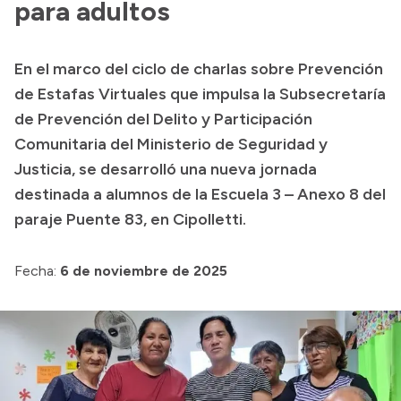
para adultos
Transparencia
Presupuesto
En el marco del ciclo de charlas sobre Prevención
de Estafas Virtuales que impulsa la Subsecretaría
Boletín Oficial
de Prevención del Delito y Participación
Compras y licitaciones
Comunitaria del Ministerio de Seguridad y
Consulta de expedientes
Justicia, se desarrolló una nueva jornada
Consulta de pago a proveedores
destinada a alumnos de la Escuela 3 – Anexo 8 del
Convocatorias
paraje Puente 83, en Cipolletti.
Intranet
Login
Fecha:
6 de noviembre de 2025