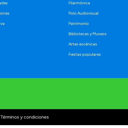
ades
Filarmónica
iones
Polo Audiovisual
iva
Patrimonio
Bibliotecas y Museos
Artes escénicas
Fiestas populares
Términos y condiciones