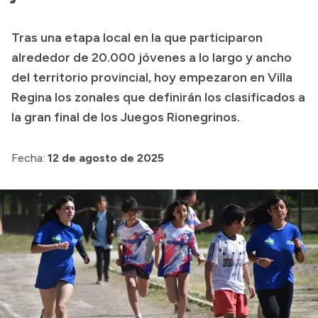
Transparencia
Tras una etapa local en la que participaron
Presupuesto
alrededor de 20.000 jóvenes a lo largo y ancho
Boletín Oficial
del territorio provincial, hoy empezaron en Villa
Regina los zonales que definirán los clasificados a
Compras y licitaciones
la gran final de los Juegos Rionegrinos.
Consulta de expedientes
Consulta de pago a proveedores
Fecha:
12 de agosto de 2025
Convocatorias
Intranet
Login