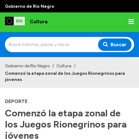
Gobierno de Río Negro
Cultura
Buscar
Inicio
Gobierno de Río Negro
/
Cultura
/
Comenzó la etapa zonal de los Juegos Rionegrinos para
Institucional
jóvenes
Funciones
DEPORTE
Autoridades
Comenzó la etapa zonal de
Delegaciones
los Juegos Rionegrinos para
Normativa
jóvenes