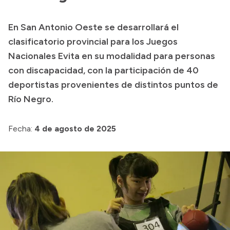
Transparencia
En San Antonio Oeste se desarrollará el
Presupuesto
clasificatorio provincial para los Juegos
Boletín Oficial
Nacionales Evita en su modalidad para personas
con discapacidad, con la participación de 40
Compras y licitaciones
deportistas provenientes de distintos puntos de
Consulta de expedientes
Río Negro.
Consulta de pago a proveedores
Convocatorias
Fecha:
4 de agosto de 2025
Intranet
Login