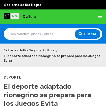
Gobierno de Río Negro
Cultura
Buscar
Inicio
Gobierno de Río Negro
/
Cultura
/
El deporte adaptado rionegrino se prepara para los Juegos
Institucional
Evita
Funciones
DEPORTE
Autoridades
El deporte adaptado
Delegaciones
rionegrino se prepara para
Normativa
los Juegos Evita