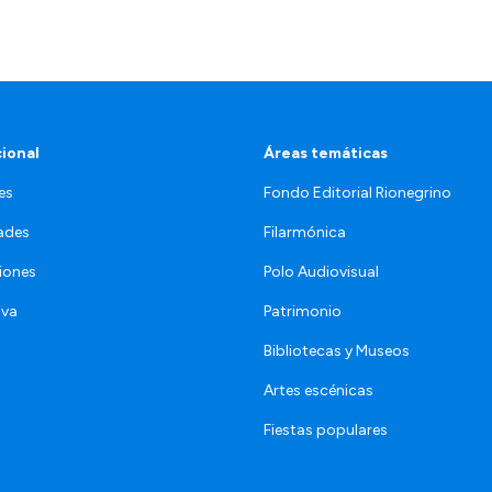
cional
Áreas temáticas
es
Fondo Editorial Rionegrino
ades
Filarmónica
iones
Polo Audiovisual
iva
Patrimonio
Bibliotecas y Museos
Artes escénicas
Fiestas populares