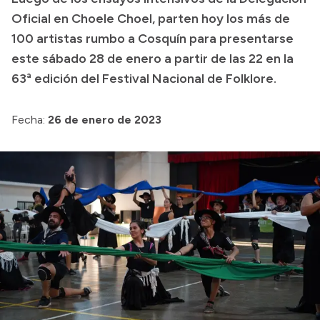
Oficial en Choele Choel, parten hoy los más de
Transparencia
100 artistas rumbo a Cosquín para presentarse
Presupuesto
este sábado 28 de enero a partir de las 22 en la
Boletín Oficial
63ª edición del Festival Nacional de Folklore.
Compras y licitaciones
Fecha:
26 de enero de 2023
Consulta de expedientes
Consulta de pago a proveedores
Convocatorias
Intranet
Login