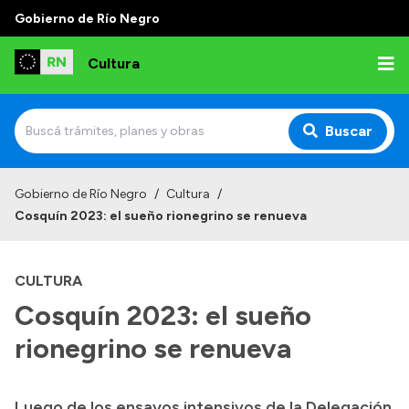
Gobierno de Río Negro
Cultura
Buscar
Inicio
Gobierno de Río Negro
/
Cultura
/
Cosquín 2023: el sueño rionegrino se renueva
Institucional
Funciones
CULTURA
Autoridades
Cosquín 2023: el sueño
Delegaciones
rionegrino se renueva
Normativa
Luego de los ensayos intensivos de la Delegación