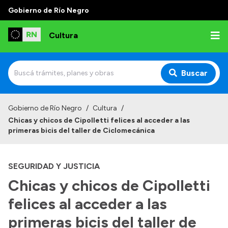
Gobierno de Río Negro
Cultura
Buscar
Inicio
Gobierno de Río Negro
/
Cultura
/
Chicas y chicos de Cipolletti felices al acceder a las
Institucional
primeras bicis del taller de Ciclomecánica
Funciones
SEGURIDAD Y JUSTICIA
Autoridades
Chicas y chicos de Cipolletti
Delegaciones
felices al acceder a las
Normativa
primeras bicis del taller de