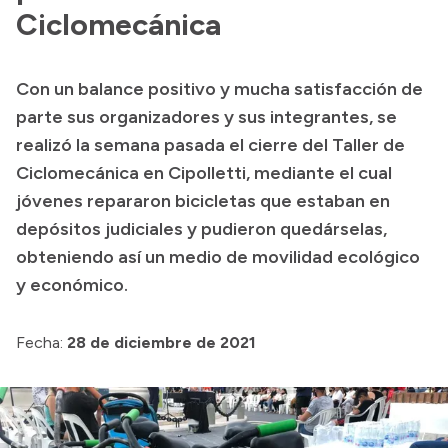
Ciclomecánica
Transparencia
Presupuesto
Con un balance positivo y mucha satisfacción de
Boletín Oficial
parte sus organizadores y sus integrantes, se
Compras y licitaciones
realizó la semana pasada el cierre del Taller de
Consulta de expedientes
Ciclomecánica en Cipolletti, mediante el cual
jóvenes repararon bicicletas que estaban en
Consulta de pago a proveedores
depósitos judiciales y pudieron quedárselas,
Convocatorias
obteniendo así un medio de movilidad ecológico
Intranet
y económico.
Login
Fecha:
28 de diciembre de 2021