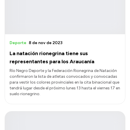
Transparencia
Presupuesto
Boletín Oficial
Compras y licitaciones
Deporte
8 de nov de 2023
Consulta de expedientes
La natación rionegrina tiene sus
Consulta de pago a proveedores
representantes para los Araucanía
Convocatorias
Río Negro Deporte y la Federación Rionegrina de Natación
confirmaron la lista de atletas convocados y convocadas
Intranet
para vestir los colores provinciales en la cita binacional que
Login
tendrá lugar desde el próximo lunes 13 hasta el viernes 17 en
suelo rionegrino.