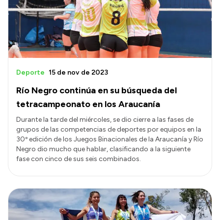
Transparencia
Presupuesto
Boletín Oficial
Compras y licitaciones
Deporte
15 de nov de 2023
Consulta de expedientes
Río Negro continúa en su búsqueda del
Consulta de pago a proveedores
tetracampeonato en los Araucanía
Convocatorias
Durante la tarde del miércoles, se dio cierre a las fases de
grupos de las competencias de deportes por equipos en la
Intranet
30º edición de los Juegos Binacionales de la Araucanía y Río
Login
Negro dio mucho que hablar, clasificando a la siguiente
fase con cinco de sus seis combinados.