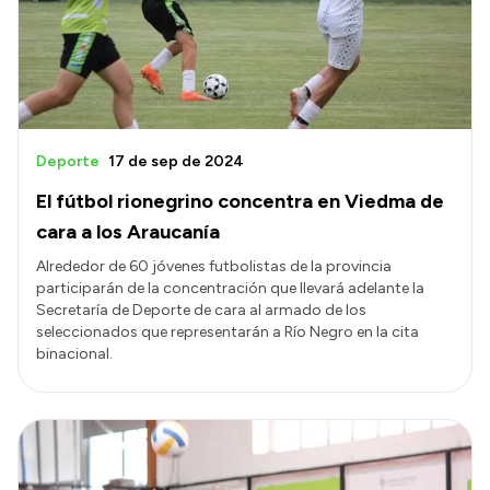
Transparencia
Presupuesto
Boletín Oficial
Compras y licitaciones
Deporte
17 de sep de 2024
Consulta de expedientes
El fútbol rionegrino concentra en Viedma de
Consulta de pago a proveedores
cara a los Araucanía
Convocatorias
Alrededor de 60 jóvenes futbolistas de la provincia
participarán de la concentración que llevará adelante la
Intranet
Secretaría de Deporte de cara al armado de los
Login
seleccionados que representarán a Río Negro en la cita
binacional.