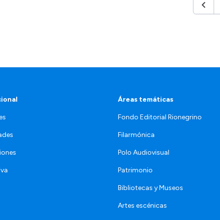
Anteri
cional
Áreas temáticas
es
Fondo Editorial Rionegrino
ades
Filarmónica
iones
Polo Audiovisual
iva
Patrimonio
Bibliotecas y Museos
Artes escénicas