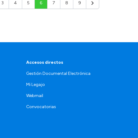
3
4
5
6
7
8
9
or
Siguiente
Accesos directos
Gestión Documental Electrónica
Mi Legajo
Webmail
Convocatorias