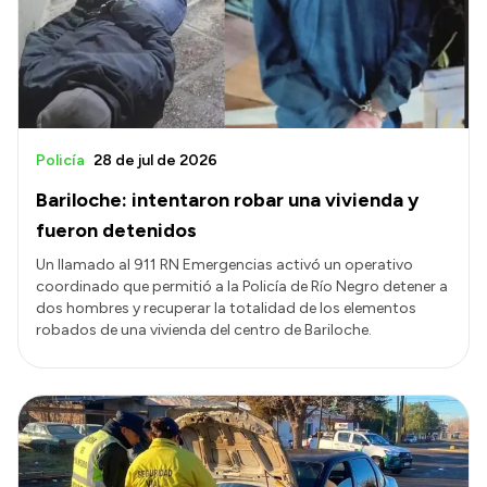
Transparencia
Presupuesto
Boletín Oficial
Compras y licitaciones
Policía
28 de jul de 2026
Consulta de expedientes
Bariloche: intentaron robar una vivienda y
Consulta de pago a proveedores
fueron detenidos
Convocatorias
Un llamado al 911 RN Emergencias activó un operativo
coordinado que permitió a la Policía de Río Negro detener a
Intranet
dos hombres y recuperar la totalidad de los elementos
Login
robados de una vivienda del centro de Bariloche.