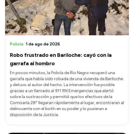
Transparencia
Presupuesto
Boletín Oficial
Compras y licitaciones
Policía
1 de ago de 2026
Consulta de expedientes
Robo frustrado en Bariloche: cayó con la
Consulta de pago a proveedores
garrafa al hombro
Convocatorias
En pocos minutos, la Policía de Río Negro recuperó una
garrafa que había sido robada de una vivienda de Bariloche
Intranet
y detuvo al autor del hecho. La intervención fue posible
Login
gracias a un llamado al 911 RN Emergencias que alertó
sobre la sustracción y permitió que los efectivos de la
Comisaría 28° llegaran rápidamente al lugar, encontraran al
delincuente con el botín en su poder y lo pusieran a
disposición de la Justicia.