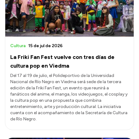
Transparencia
Presupuesto
Boletín Oficial
Compras y licitaciones
Cultura
15 de jul de 2026
Consulta de expedientes
La Friki Fan Fest vuelve con tres días de
Consulta de pago a proveedores
cultura pop en Viedma
Convocatorias
Del 17 al 19 de julio, el Polideportivo de la Universidad
Nacional de Río Negro en Viedma será sede de la tercera
Intranet
edición de la Friki Fan Fest, un evento que reunirá a
Login
fanáticos del anime, el manga, los videojuegos, el cosplay y
la cultura pop en una propuesta que combina
entretenimiento, arte y producción cultural. La iniciativa
cuenta con el acompañamiento de la Secretaría de Cultura
de Río Negro.