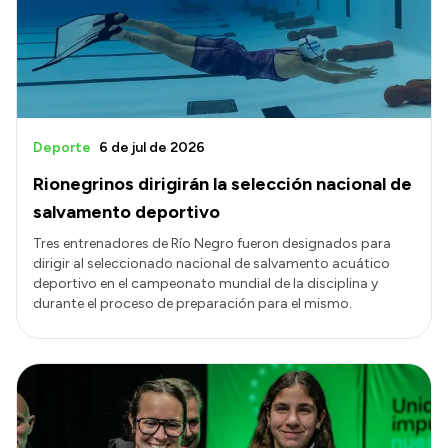
Transparencia
Presupuesto
Boletín Oficial
Compras y licitaciones
Deporte
6 de jul de 2026
Consulta de expedientes
Rionegrinos dirigirán la selección nacional de
Consulta de pago a proveedores
salvamento deportivo
Convocatorias
Tres entrenadores de Río Negro fueron designados para
dirigir al seleccionado nacional de salvamento acuático
Intranet
deportivo en el campeonato mundial de la disciplina y
Login
durante el proceso de preparación para el mismo.