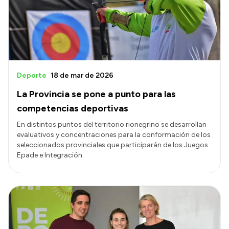
Transparencia
Presupuesto
Boletín Oficial
Compras y licitaciones
Deporte
18 de mar de 2026
Consulta de expedientes
La Provincia se pone a punto para las
Consulta de pago a proveedores
competencias deportivas
Convocatorias
En distintos puntos del territorio rionegrino se desarrollan
evaluativos y concentraciones para la conformación de los
Intranet
seleccionados provinciales que participarán de los Juegos
Login
Epade e Integración.