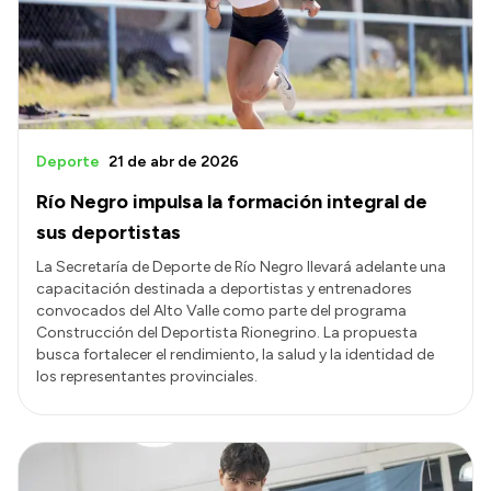
Transparencia
Presupuesto
Boletín Oficial
Compras y licitaciones
Deporte
21 de abr de 2026
Consulta de expedientes
Río Negro impulsa la formación integral de
Consulta de pago a proveedores
sus deportistas
Convocatorias
La Secretaría de Deporte de Río Negro llevará adelante una
capacitación destinada a deportistas y entrenadores
Intranet
convocados del Alto Valle como parte del programa
Login
Construcción del Deportista Rionegrino. La propuesta
busca fortalecer el rendimiento, la salud y la identidad de
los representantes provinciales.