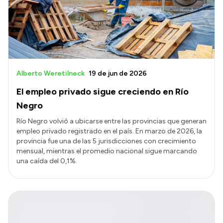
Transparencia
Presupuesto
Boletín Oficial
Compras y licitaciones
Alberto Weretilneck
19 de jun de 2026
Consulta de expedientes
El empleo privado sigue creciendo en Río
Consulta de pago a proveedores
Negro
Convocatorias
Río Negro volvió a ubicarse entre las provincias que generan
empleo privado registrado en el país. En marzo de 2026, la
Intranet
provincia fue una de las 5 jurisdicciones con crecimiento
Login
mensual, mientras el promedio nacional sigue marcando
una caída del 0,1%.