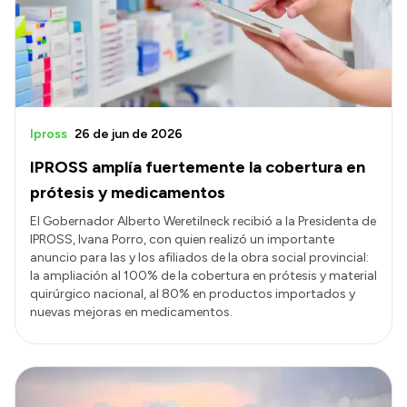
Transparencia
Presupuesto
Boletín Oficial
Compras y licitaciones
Ipross
26 de jun de 2026
Consulta de expedientes
IPROSS amplía fuertemente la cobertura en
Consulta de pago a proveedores
prótesis y medicamentos
Convocatorias
El Gobernador Alberto Weretilneck recibió a la Presidenta de
IPROSS, Ivana Porro, con quien realizó un importante
Intranet
anuncio para las y los afiliados de la obra social provincial:
Login
la ampliación al 100% de la cobertura en prótesis y material
quirúrgico nacional, al 80% en productos importados y
nuevas mejoras en medicamentos.