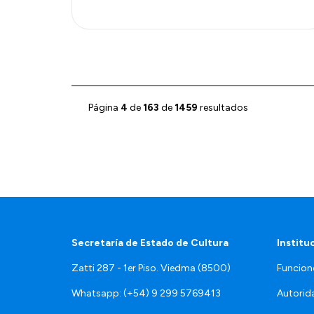
Página
4
de
163
de
1459
resultados
Secretaría de Estado de Cultura
Institu
Zatti 287 - 1er Piso. Viedma (8500)
Funcion
Whatsapp: (+54) 9 299 5769413
Autorid