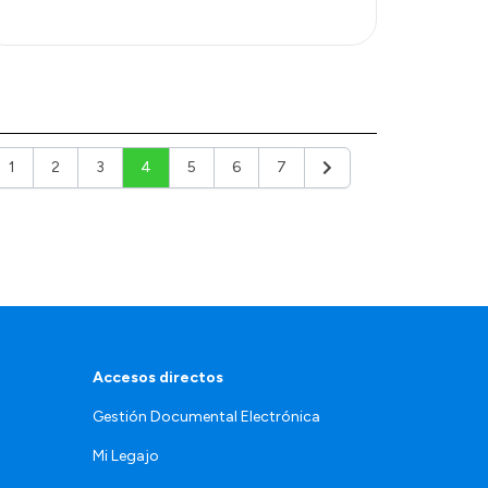
1
2
3
4
5
6
7
ior
Siguiente
Accesos directos
Gestión Documental Electrónica
Mi Legajo