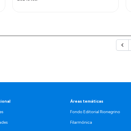
Anter
cional
Áreas temáticas
es
Fondo Editorial Rionegrino
ades
Filarmónica